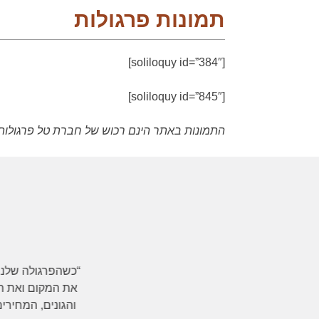
תמונות פרגולות
[soliloquy id=”384″]
[soliloquy id=”845″]
התמונות באתר הינם רכוש של חברת טל פרגולות ומ
חיל . אבל אנסה לעשות את זה
“כ
נו משפחה של 4 ילדים עם גינה דיי גדולה . תמיד חשבנו
את
הנות עם הילדים בזמן איכות …
וה