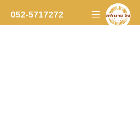
Skip
to
052-5717272
content