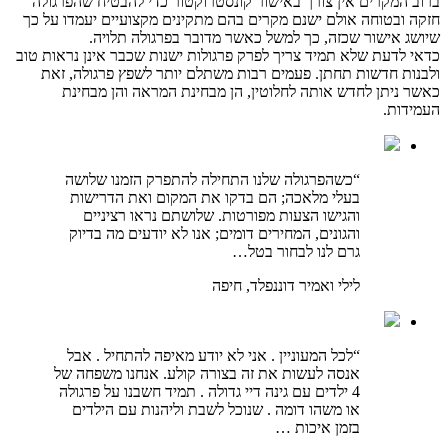
ברוב המקרים אין צורך באישור קונסטרוקטור כדי להבטיח שהפרגולה
חזקה ובטוחה אולם ישנם מקרים בהם מתקינים מקצועיים יעמדו על כך
שיושג אישור שכזה, כך למשל כאשר מדובר בפרגולה תלויה.
כדאי לדעת שלא תמיד צריך לפרק פרגולות ישנות שכבר אינן נראות טוב
ולבנות חדשות תחתן. פעמים רבות משתלם יותר לשפץ פרגולה, זאת
כאשר ניתן לחדש אותה לחלוטין, הן מבחינת המראה והן מבחינת
העמידות.
“כשהפרגולה שלנו התחילה להתפרק הזמנו שלושה
בעלי מלאכה; הם בדקו את המקום ואת הדרישות
והגישו הצעות מפורטות. שלושתם נראו רציניים
והגונים, המחירים דומים; אנו לא יודעים מה בדיוק
גרם לנו לבחור בטל…
לילי ואמיר דוננפלד, חיפה
“לכל המעוניין . אני לא יודע מאיפה להתחיל . אבל
אנסה לעשות את זה בצורה קולע. אנחנו משפחה של
4 ילדים עם גינה דיי גדולה . תמיד חשבנו על פרגולה
או משהו דומה . שנוכל לשבת וליהנות עם הילדים
בזמן איכות …