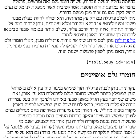
בהיותה גדולה ובעלת נוכחות, עשויה חומר גלם נאה ומרשים, פרגולה
בחצר או במרפסת היא תוספת אטרקטיבית אשר מספקת לנו מקום נעים
ומוצל בקיץ כמו גם אזור מוגן מגשם בחורף.
ניתן לשלב פרגולה עם דק עץ מתחתיה, היא יכולה להיות בעלת מבנה
פשוט ומינימליסטי או דווקא מהודר ומלא עיטורים, ניתן לבחור כמה צל
ישרור תחתיה, איזה קירוי יורכב עליה, לשלב אותה עם מה שבנוי סביב או
לתכננה כך שתעמוד באופן עצמאי לגמרי.
טל פרגולות
נותן לכם מידע שימושי אודות פרגולות מעץ, מאלו חומרי גלם
נהוג להקים אותן, אלו סוגי גימור יעניקו לה עמידות מרבית בפני פגעי מזג
אוויר, האם ניתן לשפץ פרגולות ישנות ועוד.
[soliloquy id="654"]
חומרי גלם אופייניים
עקרונית, ניתן לבנות פרגולה תוך שימוש במגוון סוגי עץ אולם בישראל
העץ המומלץ ביותר לשמש כחומר הגלם לפרגולות הוא עץ אורן, זאת
משום שמדובר בעץ הגדל באופן טבעי באזורנו ולפיכך הוא בעל עמידות
טובה לאקלים המקומי, כדאי לדעת שכל העץ המשמש לבנייה בארץ
מקורו ביבוא מחו”ל, עץ האורן מגיע מיערות באירופה בהם מגדלים עצים
לצורך שימוש תעשייתי והיקף כריתת העצים בהם מבוקר בקפידה.
פרגולות רבות נבנות מקורות ולוחות עץ אורן מהוקצעים, ישנם מי
שבוחרים עיצובים מאסיביים יותר מעץ גושני (קורות בעובי של 15סמ’ על
15סמ’ ומעלה הנלקחות כמקשה אחת מגזע עץ בודד) גם הוא על פי רוב
עץ אורן. גם אדני רכבת ועמודי חשמל ישנים מעץ יכולים לשמש חומר גלם