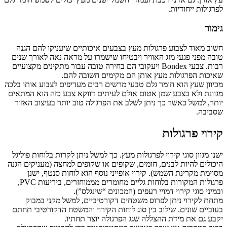
לפרגולות ייחודיות.
גימור
חשוב מאוד לצבוע פרגולות מעץ בצבעים איכותיים שיעניקו להם הגנה
טובה מפני פגעי מזג האוויר ויבטיחו שישמרו על מראה נאה לאורך שנים
רבות. צבעי Bondex ויעקובי הם בחירה טובה עבור מתקינים מקצועיים
שאיכות הפרגולות מעץ אותן הם מקימים חשובה להם.
מכיוון שעץ הוא חומר גלם טבעי מרשים רבים מעדיפים לצבוע אותו בלכה
מגוונת ולא בצבע שמן אטום אולם לעיתים דווקא צבע כזה הוא המתאים
יותר, למשל כאשר כך ניתן לשלב את הפרגולה טוב יותר בעיצוב האזור
שסביבה.
קירוי פרגולות
ישנו מגוון סוגי קירוי לפרגולות מעץ. כך למשל ניתן לקרות בלוחות פוליגל
היכולים להיות לבנים, חומים, שקופים או שקופים למחצה (מעניקים הגנה
מסוימת מקרינת השמש). קירוי אופייני נוסף הוא לוחות סנטף, ישנן
פרגולות המקורות בלוחות גליים מחומרים מממוחזרים, ביריעות PVC,
ובמיני סוגי קירוי דמויי רעפים (המכונים “שינגלס”).
מתחת לקירוי ניתן לפרוס משטחים דקורטיביים, למשל מקני במבוק
בעוביים שונים. שילוב בין סוג לוחות הקירוי והמשטח הדקורטיבי תחתם
יקבע גם את מידת ההצללה שגג הפרגולה יוצר תחתיו.