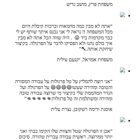
משפחת פרץ, מושב גדיש
“אתה לא מבין כמה מחמאות וברכות קיבלת היום
מכל המשפחה !! נראה לי אני נכנס איתך שותף יש לי
כבר מקדמות ביד 😜 . היה שווה הכל אתה לא מבין
איך כולם נהנו ולא הפסיקו לדבר על הפרגולה. בקיצור
שיחקת אותה.🔨”
משפחת אמויאל, יקנעם עילית
“אני רוצה להמליץ על טל פרגולות על עבודה המסורה
והטובה ומהירה שעשו😄😄😄😄 על הפרגולה ועל
הגדר המהממת שלי בקיצור מי שרוצה עבודה טובה
ומהירה ומשתלמת זה טל פרגולות👊👊👊👊👊”
אוסנת ודימה רשקובן, נצרת עלית
“אכן זו הפרגולה שטל והצוות שלו הקימו בבתי ואני
יותר ממרוצה. ראשית עבודה עברית טהורה. סיכום