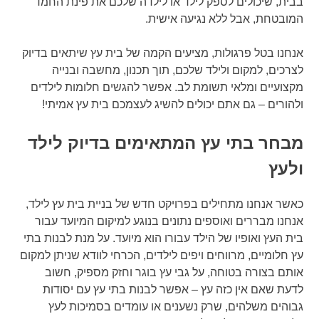
בבית, שיכולים לספק לילד או לילדה שלכם את פינת החמד
המובטחת, אבל ללא נגיעה אישית.
אנחנו בטל פרגולות, מציעים הקמה של בית עץ שיתאים בדיוק
לצרכים, למקום ולילד שלכם, תוך תכנון, מחשבה ובנייה
מקצועיים ומלאי תשומת לב. אפשר להגשים חלומות לילדים
ולהורים – גם אתם יכולים להשיג לעצמכם בית עץ אמיתי!
מבחר בתי עץ המתאימים בדיוק לילד
ולעץ
כאשר אנחנו מתחילים בפרויקט חדש של בניית בית עץ לילד,
אנחנו מבררים ואוספים נתונים בנוגע למיקום המיועד עבור
בית העץ ואופיו של הילד עבורו הוא מיועד. על מנת לבנות בתי
עץ חלומיים, מרווחים ויפים לילדים, הכרחי לוודא שניתן למקום
אותם בצורה בטוחה, על גבי עץ בוגר וחזק מספיק, חשוב
לדעת שאם אין כזה עץ – אפשר לבנות בתי עץ עם יסודות
גבוהים משלהים, שרק נשענים או עומדים בסמיכות לעץ