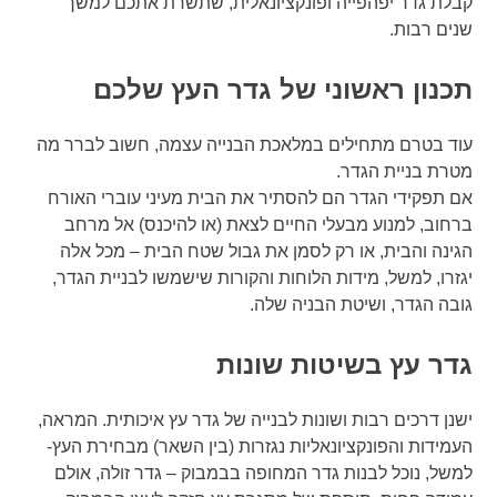
קבלת גדר יפהפייה ופונקציונאלית, שתשרת אתכם למשך
שנים רבות.
תכנון ראשוני של גדר העץ שלכם
עוד בטרם מתחילים במלאכת הבנייה עצמה, חשוב לברר מה
מטרת בניית הגדר.
אם תפקידי הגדר הם להסתיר את הבית מעיני עוברי האורח
ברחוב, למנוע מבעלי החיים לצאת (או להיכנס) אל מרחב
הגינה והבית, או רק לסמן את גבול שטח הבית – מכל אלה
יגזרו, למשל, מידות הלוחות והקורות שישמשו לבניית הגדר,
גובה הגדר, ושיטת הבניה שלה.
גדר עץ בשיטות שונות
ישנן דרכים רבות ושונות לבנייה של גדר עץ איכותית. המראה,
העמידות והפונקציונאליות נגזרות (בין השאר) מבחירת העץ-
למשל, נוכל לבנות גדר המחופה בבמבוק – גדר זולה, אולם