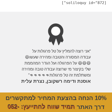
[soliloquy id="872"]
“אני רוצה להמליץ על טל פרגולות על
עבודה המסורה והטובה ומהירה שעשו😄
😄😄😄 על הפרגולה ועל הגדר המהממת
שלי בקיצור מי שרוצה עבודה טובה ומהירה
ומשתלמת זה טל פרגולות👊👊👊👊👊”
אוסנת ודימה רשקובן, נצרת עלית
10% הנחה בהצעת המחיר למתקשרים
דרך האתר
תמיד שווה להתייעץ: 052-