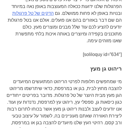
הפרגולות שלנו ידועות ככאלה המעוצבות באופן נאה במיוחד
ובנויות באופן לא פחות ממושלם. גם
הדקים של טל פרגולות
הם שם דבר באזורים בהם אנו פועלים. אולם אנו בטל פרגולות
יודעים להציע לכם עוד שלל מבנים ומוצרים מעץ, כולם
מתוכננים בקפידה ומיוצרים באותה איכות בלתי מתפשרת
שאנו מזוהים עימה.
[soliloquy id=”634″]
ריהוט גן מעץ
מי שמחפשים חלופות לפרטי הריהוט המתועשים המיועדים
להצבה מחוץ לבית, בגן או במרפסת, כדאי שיתרשמו מריהוט
הגן מעץ מבית היוצר של טל פרגולות. מדובר בפריטים ייחודיים
כגון כיסאות גן, ספסלי עץ, ריהוט עץ למרפסת, נדנדות עץ ועוד.
אנו יודעים לעצב ולבנות ריהוט גן מעץ אשר בכוחו לתרום רבות
ליצירת האווירה שאתם מעוניינים בה, לשמור על עיצוב טבעי
ורב קסם. רהיטי העץ שלנו מיועדים להצבה בגן או במרפסת,