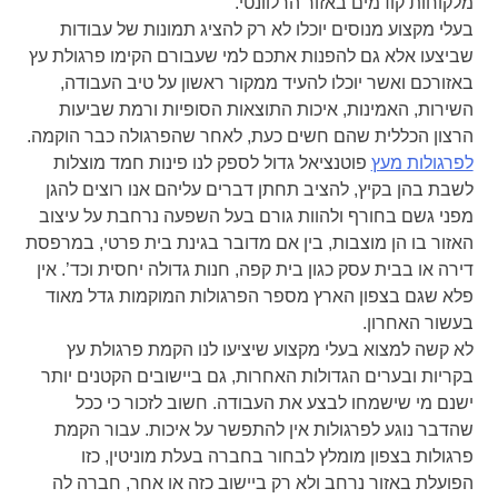
מלקוחות קודמים באזור הרלוונטי.
בעלי מקצוע מנוסים יוכלו לא רק להציג תמונות של עבודות
שביצעו אלא גם להפנות אתכם למי שעבורם הקימו פרגולת עץ
באזורכם ואשר יוכלו להעיד ממקור ראשון על טיב העבודה,
השירות, האמינות, איכות התוצאות הסופיות ורמת שביעות
הרצון הכללית שהם חשים כעת, לאחר שהפרגולה כבר הוקמה.
לפרגולות מעץ
פוטנציאל גדול לספק לנו פינות חמד מוצלות
לשבת בהן בקיץ, להציב תחתן דברים עליהם אנו רוצים להגן
מפני גשם בחורף ולהוות גורם בעל השפעה נרחבת על עיצוב
האזור בו הן מוצבות, בין אם מדובר בגינת בית פרטי, במרפסת
דירה או בבית עסק כגון בית קפה, חנות גדולה יחסית וכד’. אין
פלא שגם בצפון הארץ מספר הפרגולות המוקמות גדל מאוד
בעשור האחרון.
לא קשה למצוא בעלי מקצוע שיציעו לנו הקמת פרגולת עץ
בקריות ובערים הגדולות האחרות, גם ביישובים הקטנים יותר
ישנם מי שישמחו לבצע את העבודה. חשוב לזכור כי ככל
שהדבר נוגע לפרגולות אין להתפשר על איכות. עבור הקמת
פרגולות בצפון מומלץ לבחור בחברה בעלת מוניטין, כזו
הפועלת באזור נרחב ולא רק ביישוב כזה או אחר, חברה לה